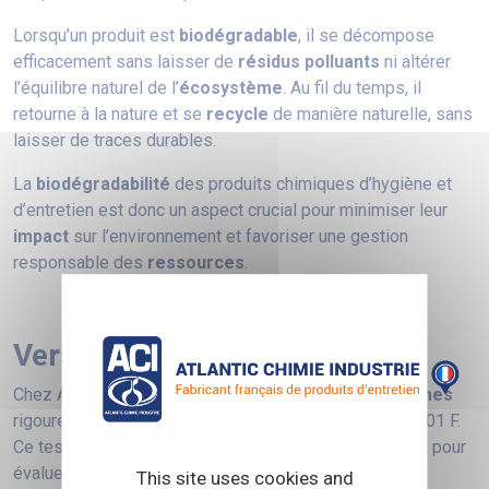
Lorsqu’un produit est
biodégradable
, il se décompose
efficacement sans laisser de
résidus polluants
ni altérer
l’équilibre naturel de l’
écosystème
. Au fil du temps, il
retourne à la nature et se
recycle
de manière naturelle, sans
laisser de traces durables.
La
biodégradabilité
des produits chimiques d’hygiène et
d’entretien est donc un aspect crucial pour minimiser leur
impact
sur l’environnement et favoriser une gestion
responsable des
ressources
.
Vers une hygiène durable
Chez ACI, les
produits verts
sont soumis à des
normes
rigoureuses de
biodégradabilité
, dont le test OCDE 301 F.
Ce test est une référence reconnue internationalement pour
évaluer la
biodégradabilité
immédiate ou ultime des
This site uses cookies and