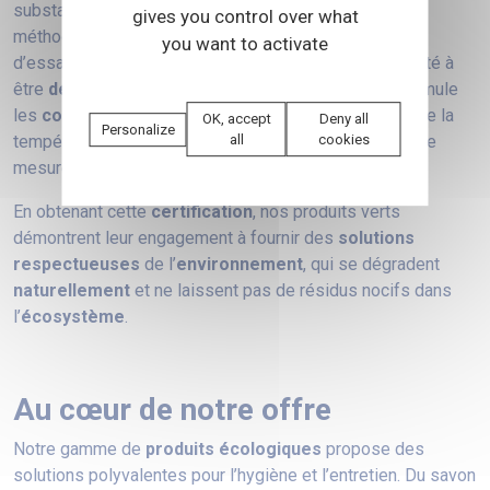
substances chimiques. Conformément à cette
gives you control over what
méthodologie, nos produits sont soumis à une série
you want to activate
d’essais en laboratoire visant à déterminer leur capacité à
être
dégradés efficacement
. Le test OCDE 301 F simule
les
conditions environnementales
réelles, telles que la
OK, accept
Deny all
Personalize
température, le pH et la présence de nutriments, afin de
all
cookies
mesurer avec précision la dégradation des produits.
En obtenant cette
certification
, nos produits verts
démontrent leur engagement à fournir des
solutions
respectueuses
de l’
environnement
, qui se dégradent
naturellement
et ne laissent pas de résidus nocifs dans
l’
écosystème
.
Au cœur de notre offre
Notre gamme de
produits écologiques
propose des
solutions polyvalentes pour l’hygiène et l’entretien. Du savon