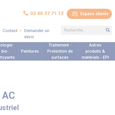
02 40 37 71 12
Espace clients
Contact
Demander un
devis
ologie :
Traitement -
Autres
bio-
Peintures
Protection de
produits &
ttoyants
surfaces
matériels - EPI
 AC
striel