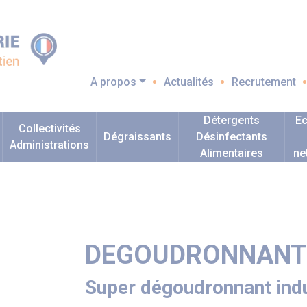
A propos
Actualités
Recrutement
Détergents
Ec
Collectivités
Dégraissants
Désinfectants
Administrations
Alimentaires
ne
DEGOUDRONNANT
Super dégoudronnant indu