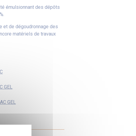
é émulsionnant des dépôts
%.
ge et de dégoudronnage des
ncore matériels de travaux
AC
C GEL
 AC GEL