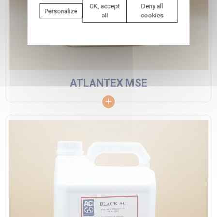
OK, accept
Deny all
Personalize
all
cookies
ATLANTEX MSE