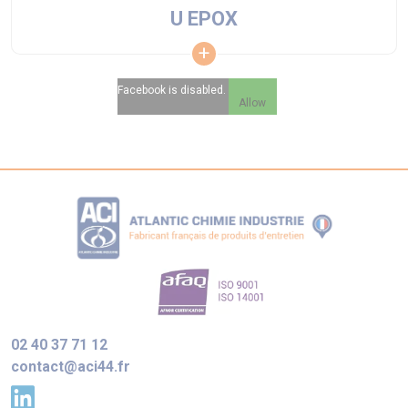
U EPOX
Facebook is disabled.
Allow
02 40 37 71 12
contact@aci44.fr