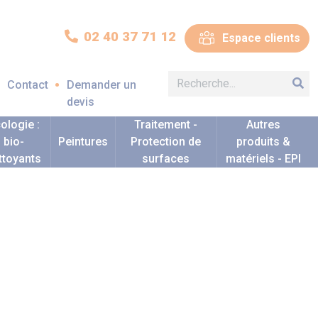
02 40 37 71 12
Espace clients
Contact
Demander un
devis
ologie :
Traitement -
Autres
bio-
Peintures
Protection de
produits &
ttoyants
surfaces
matériels - EPI