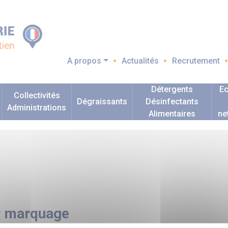
A propos
Actualités
Recrutement
Détergents
Ec
Collectivités
Dégraissants
Désinfectants
Administrations
Alimentaires
ne
ur marquage