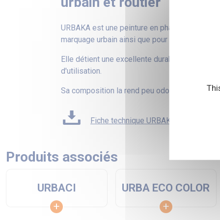
urbain et routier
URBAKA est une peinture en phase aqueuse, po
marquage urbain ainsi que pour le marquage rou
Elle détient une excellente durabilité et une c
d'utilisation.
Thi
Sa composition la rend peu odorante.
Fiche technique URBAKA
Produits associés
URBACI
URBA ECO COLOR