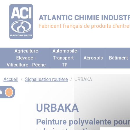
Agriculture
Automobile
Elevage -
Transport -
Aérosols
Bâtiment
Viticulture - Pêche
TP
Accueil
Signalisation routière
URBAKA
é
URBAKA
Peinture polyvalente po