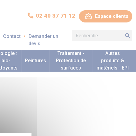
02 40 37 71 12
Espace clients
Contact
Demander un
devis
ologie :
Traitement -
Autres
bio-
Peintures
Protection de
produits &
ttoyants
surfaces
matériels - EPI