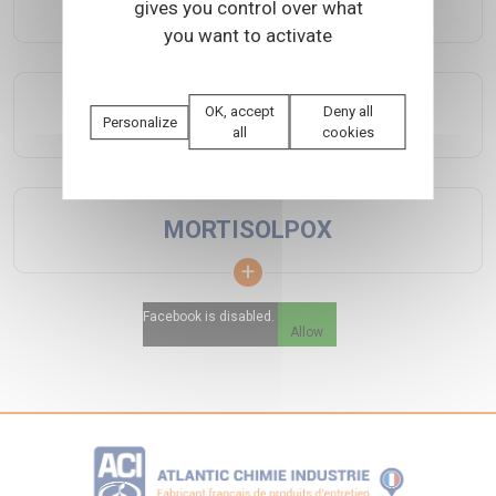
gives you control over what
you want to activate
DX SOL HYDRO
OK, accept
Deny all
Personalize
all
cookies
MORTISOLPOX
Facebook is disabled.
Allow