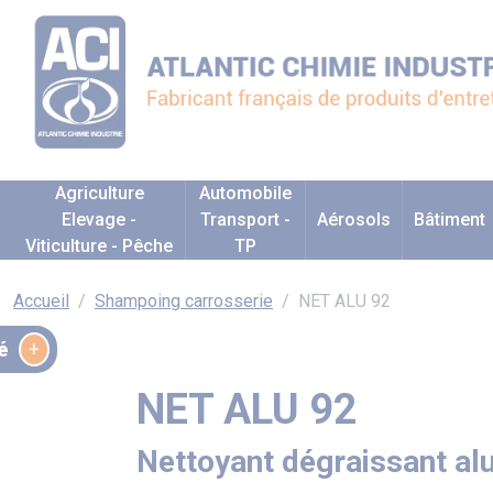
Agriculture
Automobile
Elevage -
Transport -
Aérosols
Bâtiment
Viticulture - Pêche
TP
Accueil
Shampoing carrosserie
NET ALU 92
é
NET ALU 92
Nettoyant dégraissant a