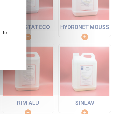
HYDROSTAT ECO
HYDRONET MOUSS
t to
RIM ALU
SINLAV