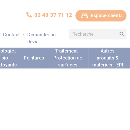
02 40 37 71 12
Espace clients
Contact
Demander un
devis
ologie :
Traitement -
Autres
bio-
Peintures
Protection de
produits &
ttoyants
surfaces
matériels - EPI