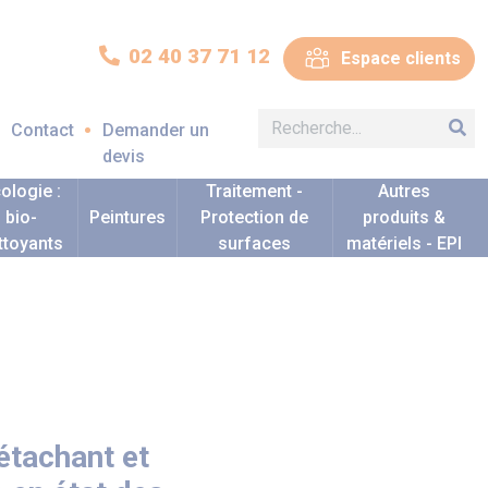
02 40 37 71 12
Espace clients
Contact
Demander un
devis
ologie :
Traitement -
Autres
bio-
Peintures
Protection de
produits &
ttoyants
surfaces
matériels - EPI
étachant et