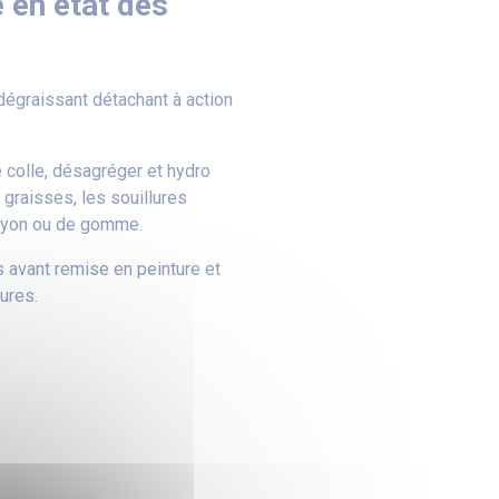
 en état des
égraissant détachant à action
e colle, désagréger et hydro
 graisses, les souillures
crayon ou de gomme.
s avant remise en peinture et
ures.