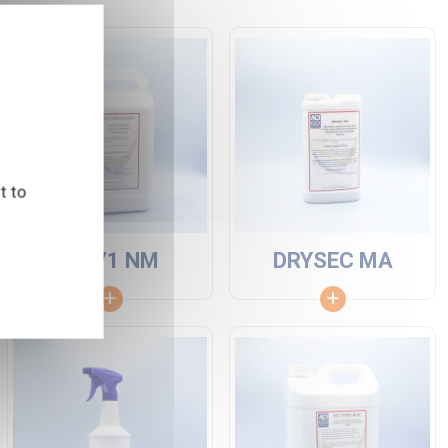
t to
DP 71 NM
DRYSEC MA